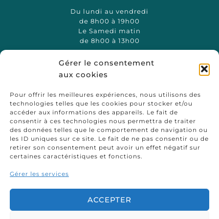
Du lundi au vendredi
de 8h00 à 19h00
Le Samedi matin
de 8h00 à 13h00
Gérer le consentement
Contact
aux cookies
146 Rue Bressigny,
Pour offrir les meilleures expériences, nous utilisons des
49100 Angers
technologies telles que les cookies pour stocker et/ou
02 41 86 84 62
accéder aux informations des appareils. Le fait de
contact@auto-ecole-angers.fr
consentir à ces technologies nous permettra de traiter
des données telles que le comportement de navigation ou
les ID uniques sur ce site. Le fait de ne pas consentir ou de
retirer son consentement peut avoir un effet négatif sur
certaines caractéristiques et fonctions.
Gérer les services
ACCEPTER
Copyright © Auto Ecole David d’Angers
2026
Mentions légales
Données personnelles